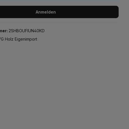
Anmelden
mer:
2SHBOUFIUN40KD
G Holz Eigenimport