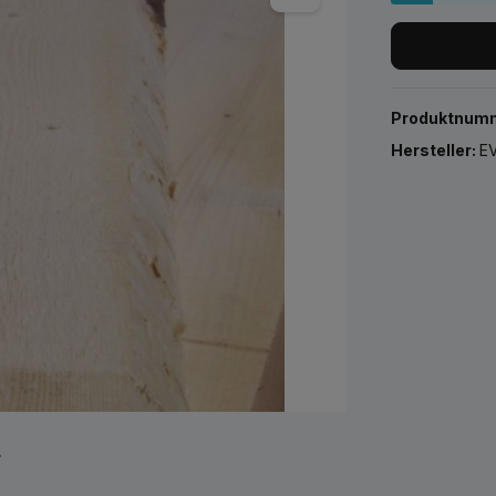
Produktnum
Hersteller:
EV
r