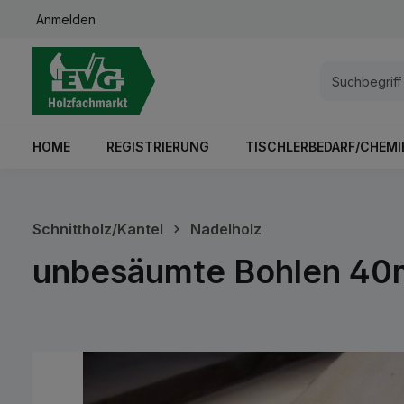
Anmelden
springen
Zur Hauptnavigation springen
HOME
REGISTRIERUNG
TISCHLERBEDARF/CHEMI
Schnittholz/Kantel
Nadelholz
unbesäumte Bohlen 40m
Bildergalerie überspringen