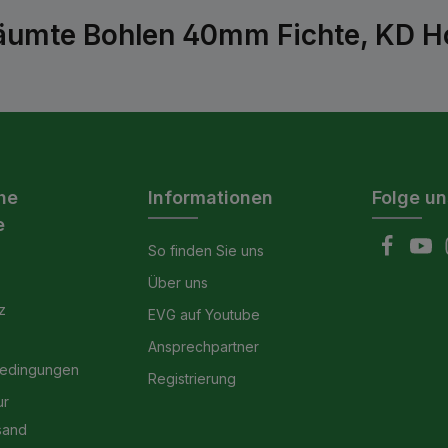
umte Bohlen 40mm Fichte, KD Ho
he
Informationen
Folge un
e
So finden Sie uns
Über uns
z
EVG auf Youtube
Ansprechpartner
bedingungen
Registrierung
ur
sand