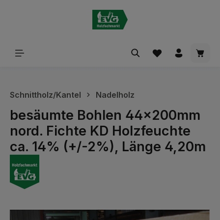
alt springen
Waren
Schnittholz/Kantel
Nadelholz
besäumte Bohlen 44x200mm
nord. Fichte KD Holzfeuchte
ca. 14% (+/-2%), Länge 4,20m
Bildergalerie überspringen