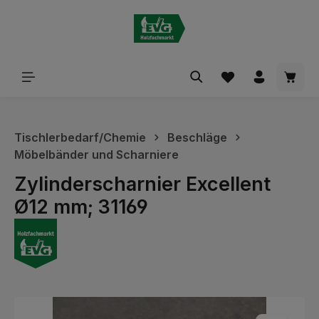
alt springen
Waren
Tischlerbedarf/Chemie
Beschläge
Möbelbänder und Scharniere
Zylinderscharnier Excellent
Ø12 mm; 31169
Bildergalerie überspringen