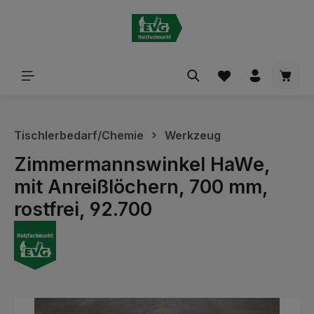
alt springen
Waren
Tischlerbedarf/Chemie
Werkzeug
Zimmermannswinkel HaWe,
mit Anreißlöchern, 700 mm,
rostfrei, 92.700
Bildergalerie überspringen