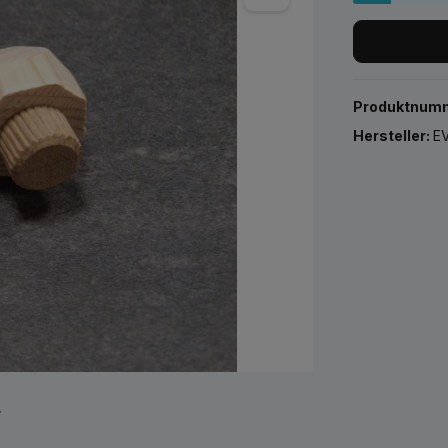
Produktnum
Hersteller:
EV
r