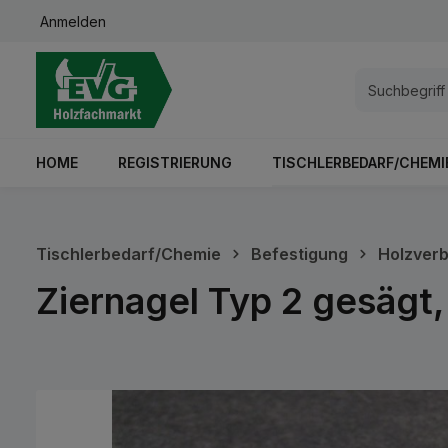
Anmelden
springen
Zur Hauptnavigation springen
HOME
REGISTRIERUNG
TISCHLERBEDARF/CHEMI
Tischlerbedarf/Chemie
Befestigung
Holzverb
Ziernagel Typ 2 gesägt,
Bildergalerie überspringen