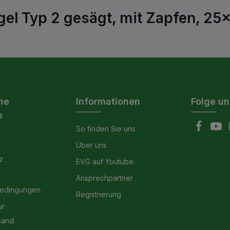
el Typ 2 gesägt, mit Zapfen, 25x
he
Informationen
Folge un
e
So finden Sie uns
Über uns
z
EVG auf Youtube
Ansprechpartner
bedingungen
Registrierung
ur
sand