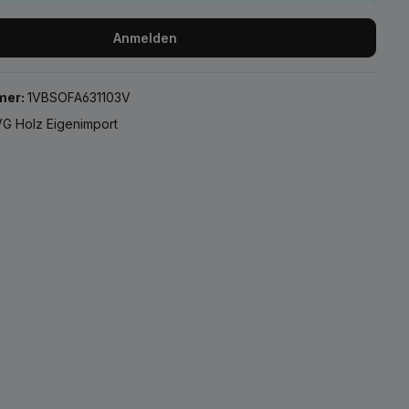
Anmelden
mer:
1VBSOFA631103V
G Holz Eigenimport