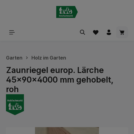
alt springen
Waren
Garten
Holz im Garten
Zaunriegel europ. Lärche
45x90x4000 mm gehobelt,
roh
Bildergalerie überspringen