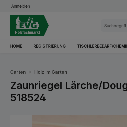
Anmelden
springen
Zur Hauptnavigation springen
HOME
REGISTRIERUNG
TISCHLERBEDARF/CHEMI
Garten
Holz im Garten
Zaunriegel Lärche/Dou
518524
Bildergalerie überspringen