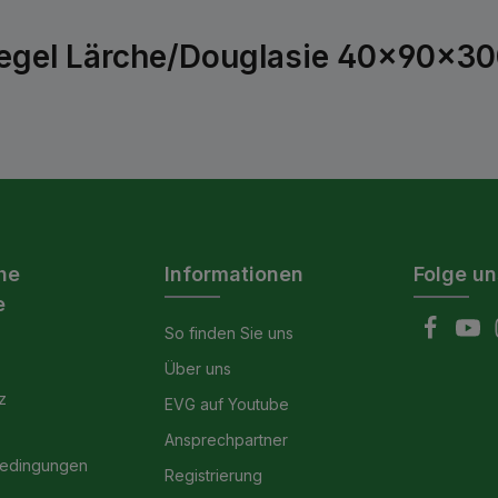
egel Lärche/Douglasie 40x90x300
he
Informationen
Folge un
e
So finden Sie uns
Über uns
z
EVG auf Youtube
Ansprechpartner
bedingungen
Registrierung