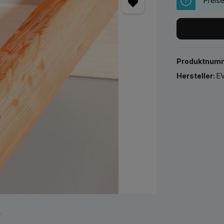
Preis
Produktnum
Hersteller:
EV
r