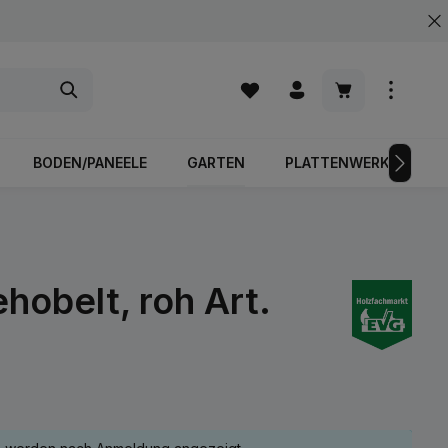
Warenkorb enth
BODEN/PANEELE
GARTEN
PLATTENWERKSTOFFE
obelt, roh Art.