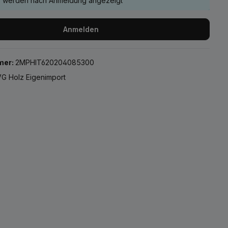
e werden nach Anmeldung angezeigt
Anmelden
mer:
2MPHIT620204085300
G Holz Eigenimport