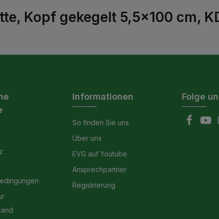
tte, Kopf gekegelt 5,5x100 cm, K
he
Informationen
Folge un
e
So finden Sie uns
Über uns
z
EVG auf Youtube
Ansprechpartner
bedingungen
Registrierung
ur
sand