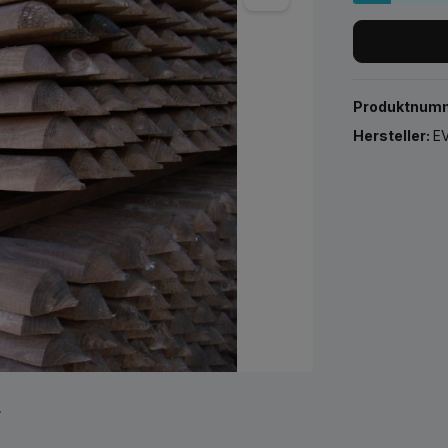
Produktnum
Hersteller:
EV
r