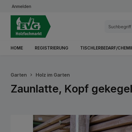
Anmelden
springen
Zur Hauptnavigation springen
HOME
REGISTRIERUNG
TISCHLERBEDARF/CHEMI
Garten
Holz im Garten
Zaunlatte, Kopf gekege
Bildergalerie überspringen