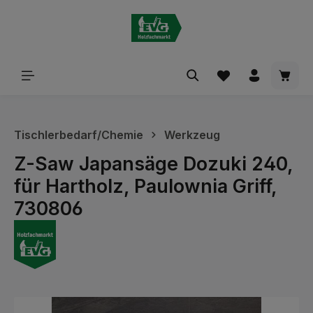
alt springen
Waren
Tischlerbedarf/Chemie
Werkzeug
Z-Saw Japansäge Dozuki 240,
für Hartholz, Paulownia Griff,
730806
Bildergalerie überspringen