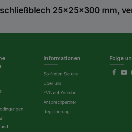
lschließblech 25x25x300 mm, ver
he
Informationen
Folge un
e
So finden Sie uns
Über uns
z
EVG auf Youtube
Ansprechpartner
bedingungen
Registrierung
ur
sand