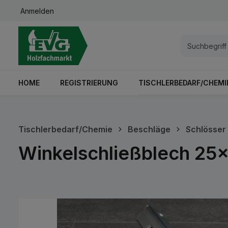
Anmelden
springen
Zur Hauptnavigation springen
HOME
REGISTRIERUNG
TISCHLERBEDARF/CHEMI
Tischlerbedarf/Chemie
Beschläge
Schlösser
Winkelschließblech 25
Bildergalerie überspringen