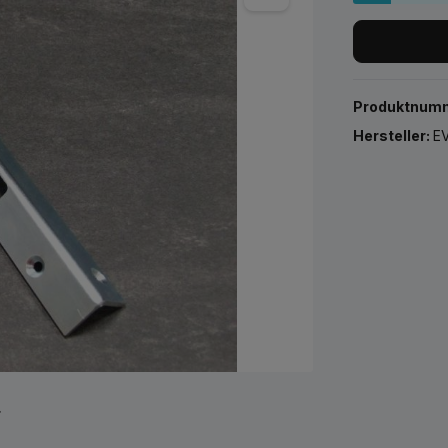
Produktnum
Hersteller:
EV
r