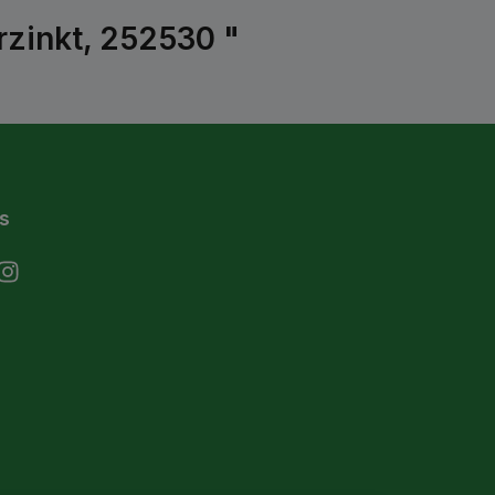
zinkt, 252530 "
s