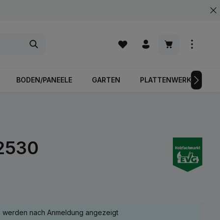
Warenkorb enth
BODEN/PANEELE
GARTEN
PLATTENWERKSTOFFE
52530
e werden nach Anmeldung angezeigt