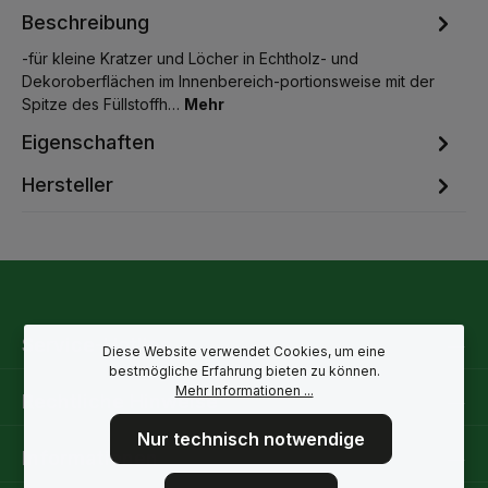
Beschreibung
-für kleine Kratzer und Löcher in Echtholz- und
Dekoroberflächen im Innenbereich-portionsweise mit der
Spitze des Füllstoffh…
Mehr
Eigenschaften
Hersteller
Service-Hotline
Diese Website verwendet Cookies, um eine
bestmögliche Erfahrung bieten zu können.
Mehr Informationen ...
Rechtliche Hinweise
Nur technisch notwendige
Informationen