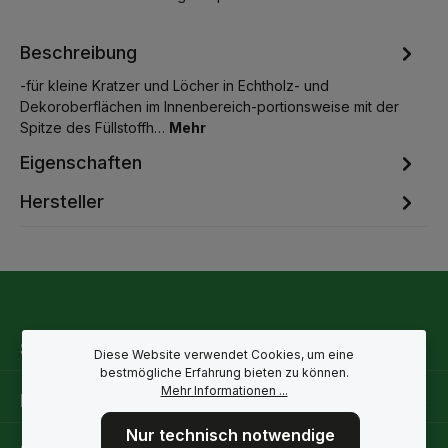
Beschreibung
-für kleine Kratzer und Löcher in Echtholz- und
Dekoroberflächen im Innenbereich-portionsweise mit der
Spitze des Füllstoffh…
Mehr
Eigenschaften
Hersteller
Service-Hotline
Diese Website verwendet Cookies, um eine
bestmögliche Erfahrung bieten zu können.
Mehr Informationen ...
Rechtliche Hinweise
Nur technisch notwendige