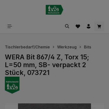
alt springen
Waren
Tischlerbedarf/Chemie
Werkzeug
Bits
WERA Bit 867/4 Z, Torx 15;
L=50 mm, SB- verpackt 2
Stück, 073721
Bildergalerie überspringen