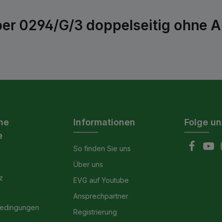
er 0294/G/3 doppelseitig ohne A
he
Informationen
Folge un
e
So finden Sie uns
Über uns
z
EVG auf Youtube
Ansprechpartner
bedingungen
Registrierung