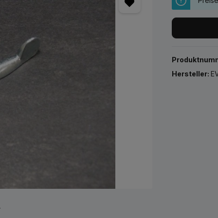
Preis
Produktnum
Hersteller:
EV
r