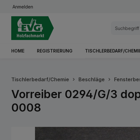
Anmelden
springen
Zur Hauptnavigation springen
HOME
REGISTRIERUNG
TISCHLERBEDARF/CHEMI
Tischlerbedarf/Chemie
Beschläge
Fensterbe
Vorreiber 0294/G/3 dop
0008
Bildergalerie überspringen