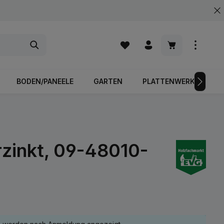
Warenkorb enth
BODEN/PANEELE
GARTEN
PLATTENWERKSTOFFE
rzinkt, 09-48010-