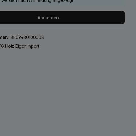
e werden nach Anmeldung angezeigt
Anmelden
mer:
1BF09480100008
G Holz Eigenimport