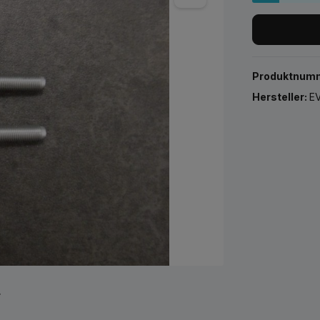
Produktnum
Hersteller:
EV
r