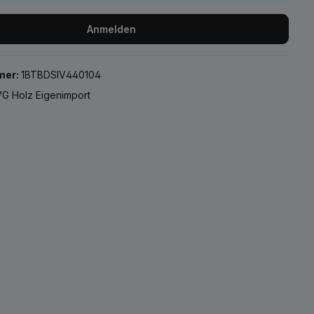
Anmelden
mer:
1BTBDSIV440104
G Holz Eigenimport