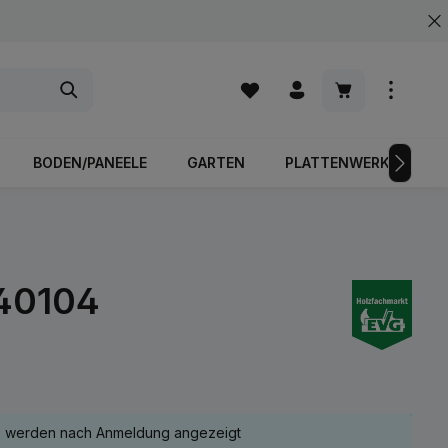
Warenkorb enth
BODEN/PANEELE
GARTEN
PLATTENWERKSTOFFE
440104
e werden nach Anmeldung angezeigt