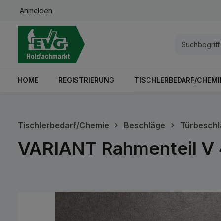
Anmelden
springen
Zur Hauptnavigation springen
HOME
REGISTRIERUNG
TISCHLERBEDARF/CHEMI
Tischlerbedarf/Chemie
Beschläge
Türbeschl
VARIANT Rahmenteil V 
Bildergalerie überspringen