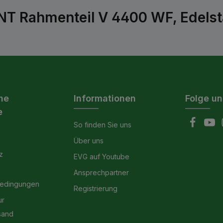
T Rahmenteil V 4400 WF, Edelst
he
Informationen
Folge un
e
So finden Sie uns
Über uns
z
EVG auf Youtube
Ansprechpartner
bedingungen
Registrierung
ur
sand