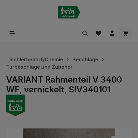
alt springen
Waren
Tischlerbedarf/Chemie
Beschläge
Türbeschläge und Zubehör
VARIANT Rahmenteil V 3400
WF, vernickelt, SIV340101
Bildergalerie überspringen