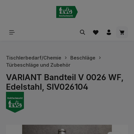
alt springen
Waren
Tischlerbedarf/Chemie
Beschläge
Türbeschläge und Zubehör
VARIANT Bandteil V 0026 WF,
Edelstahl, SIV026104
Bildergalerie überspringen