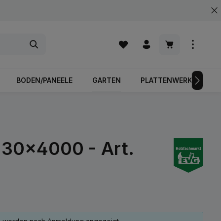
Warenkorb enth
BODEN/PANEELE
GARTEN
PLATTENWERKSTOFFE
x30x4000 - Art.