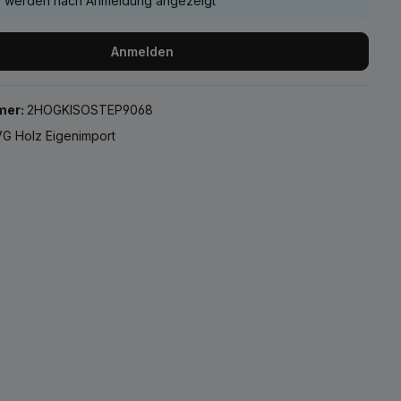
e werden nach Anmeldung angezeigt
Anmelden
mer:
2HOGKISOSTEP9068
G Holz Eigenimport