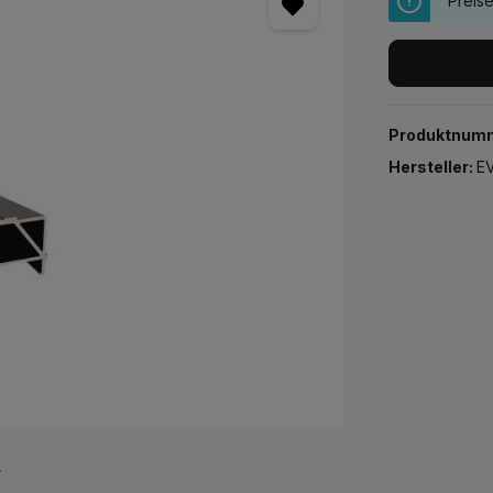
Preis
Produktnum
Hersteller:
EV
r