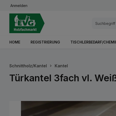
Anmelden
springen
Zur Hauptnavigation springen
HOME
REGISTRIERUNG
TISCHLERBEDARF/CHEMI
Schnittholz/Kantel
Kantel
Türkantel 3fach vl. We
Bildergalerie überspringen