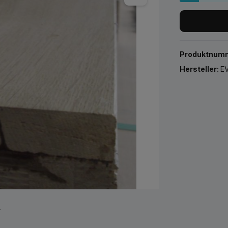
Produktnum
Hersteller:
EV
r