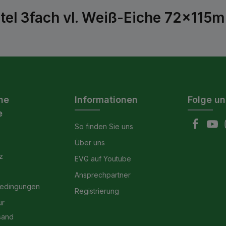
tel 3fach vl. Weiß-Eiche 72x115
he
Informationen
Folge un
e
So finden Sie uns
Über uns
z
EVG auf Youtube
Ansprechpartner
bedingungen
Registrierung
ur
sand