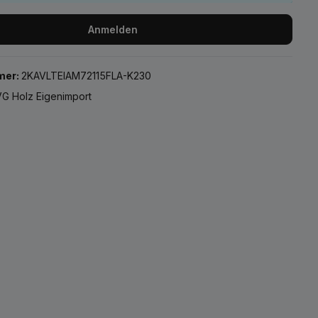
Anmelden
mer:
2KAVLTEIAM72115FLA-K230
G Holz Eigenimport