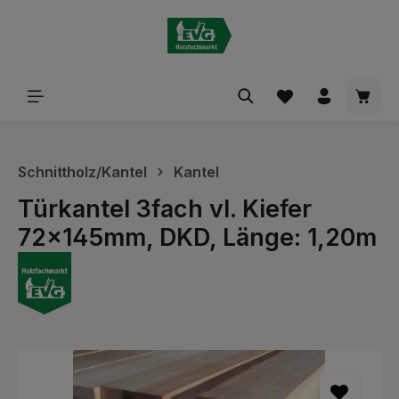
alt springen
Waren
Schnittholz/Kantel
Kantel
Türkantel 3fach vl. Kiefer
72x145mm, DKD, Länge: 1,20m
Bildergalerie überspringen