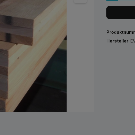
Produktnum
Hersteller:
EV
r