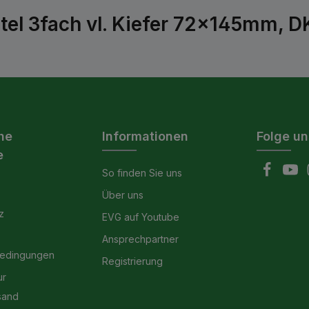
tel 3fach vl. Kiefer 72x145mm, D
he
Informationen
Folge un
e
So finden Sie uns
Über uns
z
EVG auf Youtube
Ansprechpartner
bedingungen
Registrierung
ur
sand