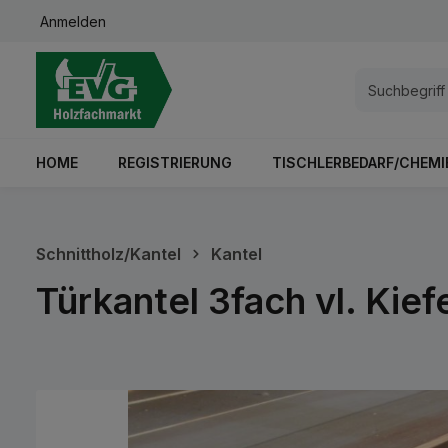
Anmelden
springen
Zur Hauptnavigation springen
HOME
REGISTRIERUNG
TISCHLERBEDARF/CHEMI
Schnittholz/Kantel
Kantel
Türkantel 3fach vl. Ki
Bildergalerie überspringen