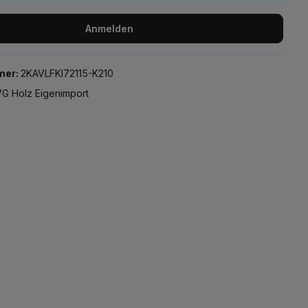
Anmelden
mer:
2KAVLFKI72115-K210
G Holz Eigenimport