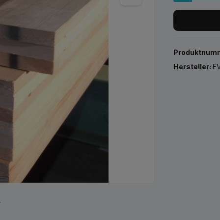
Produktnum
Hersteller:
EV
r