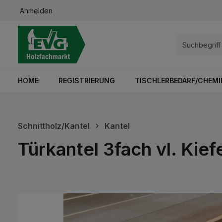
Anmelden
springen
Zur Hauptnavigation springen
HOME
REGISTRIERUNG
TISCHLERBEDARF/CHEMI
Schnittholz/Kantel
Kantel
Türkantel 3fach vl. Ki
Bildergalerie überspringen