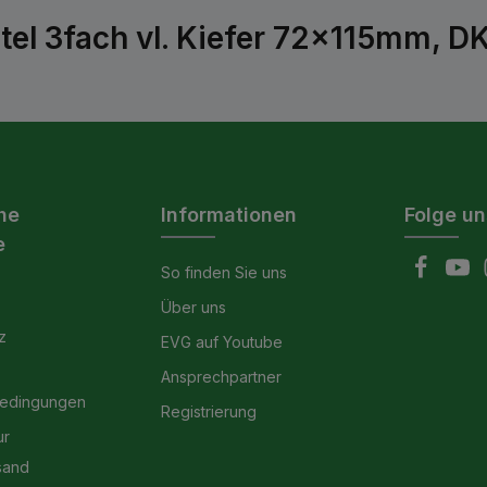
el 3fach vl. Kiefer 72x115mm, DK
he
Informationen
Folge un
e
So finden Sie uns
Über uns
z
EVG auf Youtube
Ansprechpartner
bedingungen
Registrierung
ur
sand