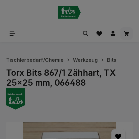
alt springen
Waren
Tischlerbedarf/Chemie
Werkzeug
Bits
Torx Bits 867/1 Zähhart, TX
25x25 mm, 066488
Bildergalerie überspringen