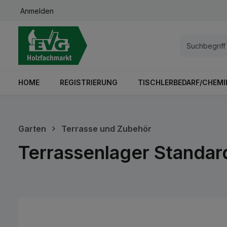
Anmelden
springen
Zur Hauptnavigation springen
HOME
REGISTRIERUNG
TISCHLERBEDARF/CHEMI
Garten
Terrasse und Zubehör
Terrassenlager Standar
Bildergalerie überspringen