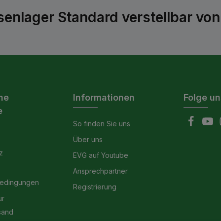
enlager Standard verstellbar vo
he
Informationen
Folge un
e
So finden Sie uns
Über uns
z
EVG auf Youtube
Ansprechpartner
bedingungen
Registrierung
ur
sand