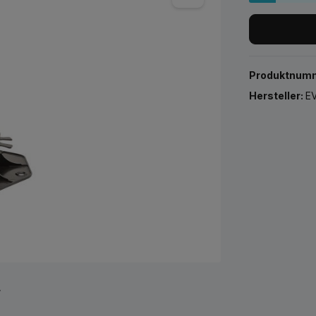
Produktnum
Hersteller:
EV
r