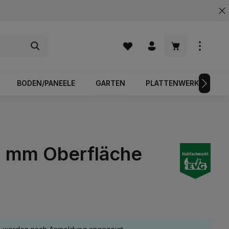
Warenkorb enth
BODEN/PANEELE
GARTEN
PLATTENWERKSTOFFE
0 mm Oberfläche