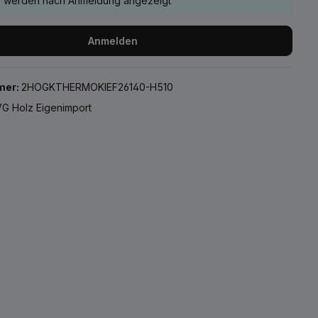
e werden nach Anmeldung angezeigt
Anmelden
mer:
2HOGKTHERMOKIEF26140-H510
G Holz Eigenimport