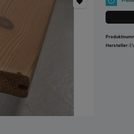
Preis
Produktnum
Hersteller:
EV
r