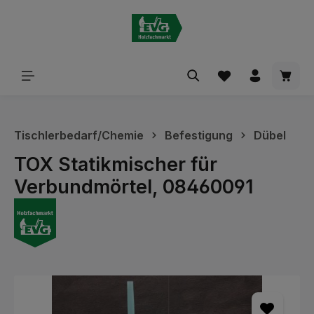
alt springen
Waren
Tischlerbedarf/Chemie
Befestigung
Dübel
TOX Statikmischer für
Verbundmörtel, 08460091
Bildergalerie überspringen