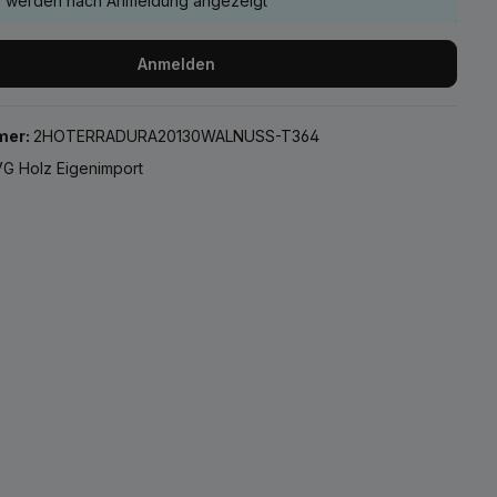
e werden nach Anmeldung angezeigt
Anmelden
mer:
2HOTERRADURA20130WALNUSS-T364
G Holz Eigenimport