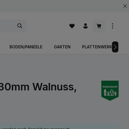
Warenkorb enth
BODEN/PANEELE
GARTEN
PLATTENWERKSTOFFE
130mm Walnuss,