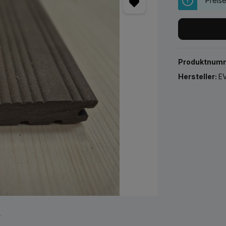
Preis
Produktnum
Hersteller:
EV
r