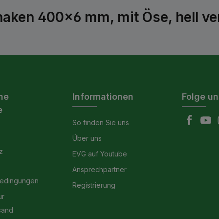
aken 400x6 mm, mit Öse, hell ve
he
Informationen
Folge un
e
So finden Sie uns
Über uns
z
EVG auf Youtube
Ansprechpartner
bedingungen
Registrierung
ur
sand