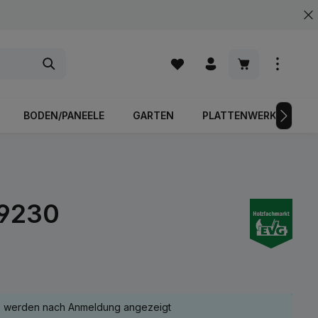
Warenkorb enth
BODEN/PANEELE
GARTEN
PLATTENWERKSTOFFE
09230
e werden nach Anmeldung angezeigt