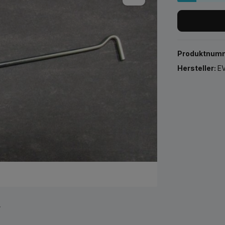
Produktnum
Hersteller:
EV
r