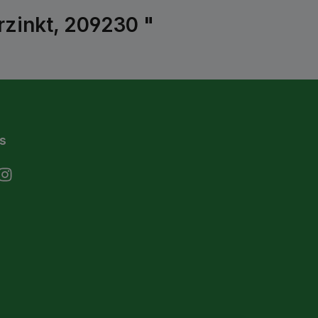
rzinkt, 209230 "
s