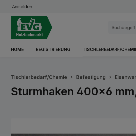
Anmelden
springen
Zur Hauptnavigation springen
HOME
REGISTRIERUNG
TISCHLERBEDARF/CHEMI
Tischlerbedarf/Chemie
Befestigung
Eisenwa
Sturmhaken 400x6 mm, m
Bildergalerie überspringen