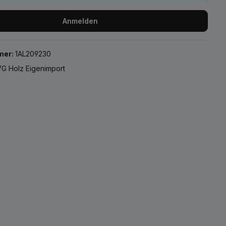
Anmelden
mer:
1AL209230
G Holz Eigenimport