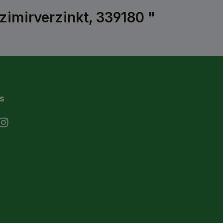
imirverzinkt, 339180 "
s