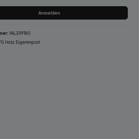
Anmelden
mer:
1AL339180
G Holz Eigenimport