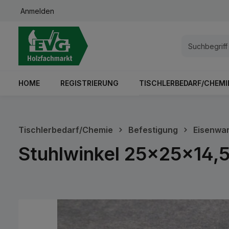
Anmelden
springen
Zur Hauptnavigation springen
HOME
REGISTRIERUNG
TISCHLERBEDARF/CHEMI
Tischlerbedarf/Chemie
Befestigung
Eisenwa
Stuhlwinkel 25x25x14,5
Bildergalerie überspringen