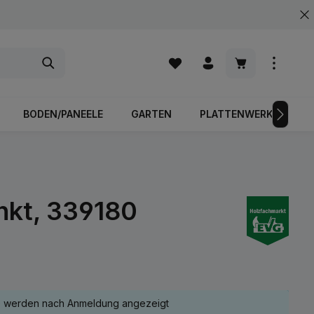
Warenkorb enth
BODEN/PANEELE
GARTEN
PLATTENWERKSTOFFE
nkt, 339180
e werden nach Anmeldung angezeigt