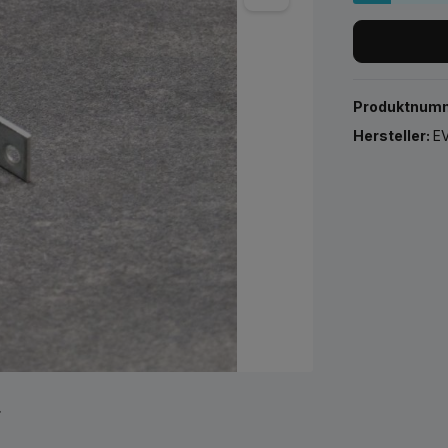
Produktnum
Hersteller:
EV
r