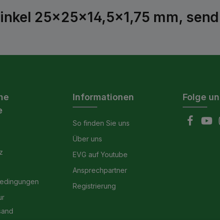
inkel 25x25x14,5x1,75 mm, sendz
he
Informationen
Folge un
e
So finden Sie uns
Über uns
z
EVG auf Youtube
Ansprechpartner
bedingungen
Registrierung
ur
sand