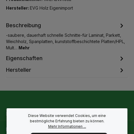
Hersteller:
EVG Holz Eigenimport
Beschreibung
-saubere, dauerhaft schnelle Schnitte-für Laminat, Parkett,
Weichholz, Spanplatten, kunststoffbeschichtete Platten/HPL,
Mult…
Mehr
Eigenschaften
Hersteller
Service-Hotline
Diese Website verwendet Cookies, um eine
bestmögliche Erfahrung bieten zu können.
Mehr Informationen ...
Rechtliche Hinweise