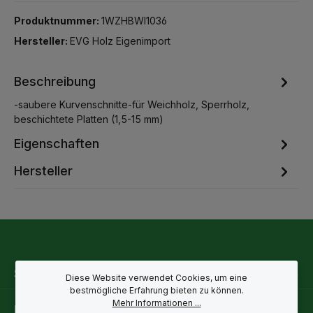
Produktnummer:
1WZHBWI1036
Hersteller:
EVG Holz Eigenimport
Beschreibung
-saubere Kurvenschnitte-für Weichholz, Sperrholz,
beschichtete Platten (1,5-15 mm)
Eigenschaften
Hersteller
Service-Hotline
Diese Website verwendet Cookies, um eine
bestmögliche Erfahrung bieten zu können.
Mehr Informationen ...
Rechtliche Hinweise