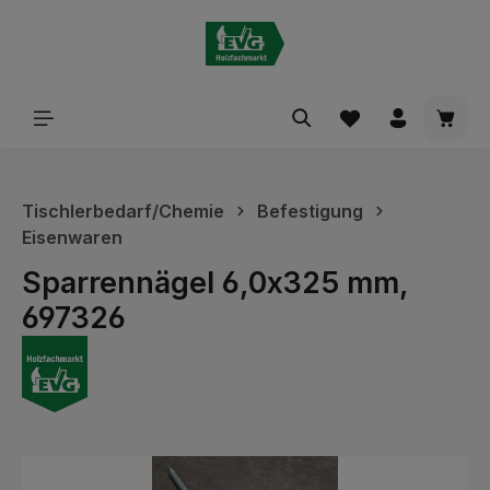
alt springen
Waren
Tischlerbedarf/Chemie
Befestigung
Eisenwaren
Sparrennägel 6,0x325 mm,
697326
Bildergalerie überspringen