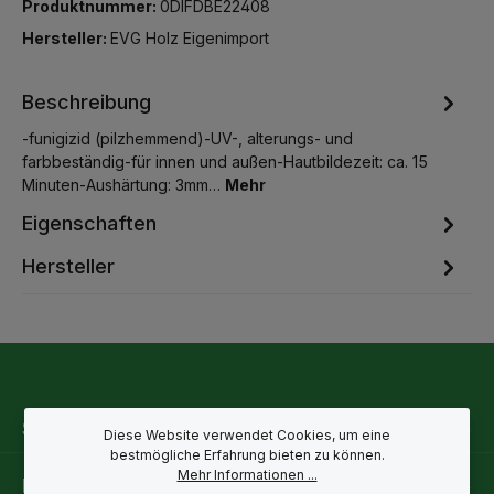
Produktnummer:
0DIFDBE22408
Hersteller:
EVG Holz Eigenimport
Beschreibung
-funigizid (pilzhemmend)-UV-, alterungs- und
farbbeständig-für innen und außen-Hautbildezeit: ca. 15
Minuten-Aushärtung: 3mm…
Mehr
Eigenschaften
Hersteller
Service-Hotline
Diese Website verwendet Cookies, um eine
bestmögliche Erfahrung bieten zu können.
Mehr Informationen ...
Rechtliche Hinweise