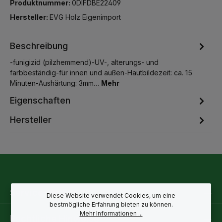
Produktnummer:
0DIFDBE22409
Hersteller:
EVG Holz Eigenimport
Beschreibung
-funigizid (pilzhemmend)-UV-, alterungs- und
farbbeständig-für innen und außen-Hautbildezeit: ca. 15
Minuten-Aushärtung: 3mm…
Mehr
Eigenschaften
Hersteller
Service-Hotline
Diese Website verwendet Cookies, um eine
bestmögliche Erfahrung bieten zu können.
Mehr Informationen ...
Rechtliche Hinweise