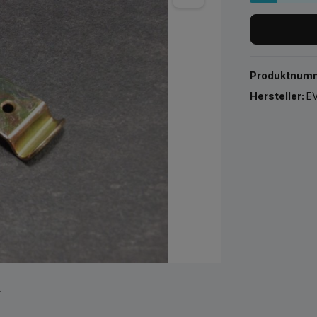
Produktnum
Hersteller:
EV
r