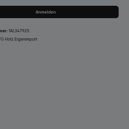
Anmelden
mer:
1AL347925
G Holz Eigenimport