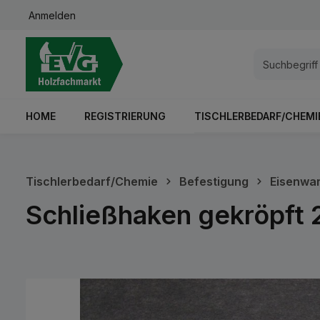
Anmelden
springen
Zur Hauptnavigation springen
HOME
REGISTRIERUNG
TISCHLERBEDARF/CHEMI
Tischlerbedarf/Chemie
Befestigung
Eisenwa
Schließhaken gekröpft
Bildergalerie überspringen