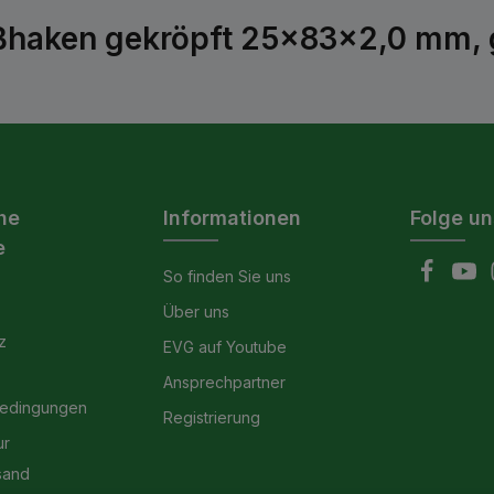
ßhaken gekröpft 25x83x2,0 mm, g
he
Informationen
Folge un
e
So finden Sie uns
Über uns
z
EVG auf Youtube
Ansprechpartner
bedingungen
Registrierung
ur
sand