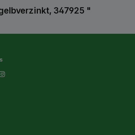
elbverzinkt, 347925 "
s