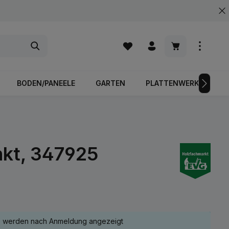
Warenkorb enth
BODEN/PANEELE
GARTEN
PLATTENWERKSTOFFE
nkt, 347925
e werden nach Anmeldung angezeigt