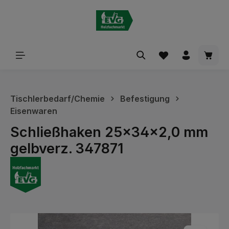
alt springen
Waren
Tischlerbedarf/Chemie
Befestigung
Eisenwaren
Schließhaken 25x34x2,0 mm
gelbverz. 347871
Bildergalerie überspringen