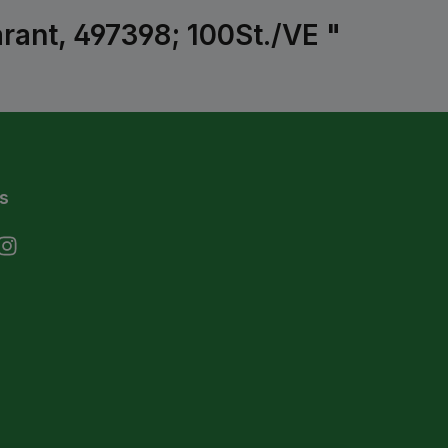
rant, 497398; 100St./VE "
s