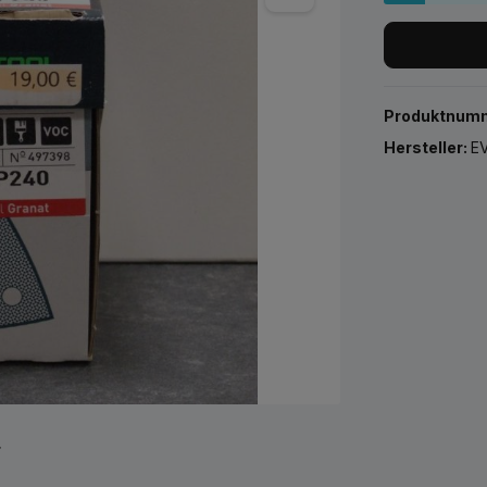
Produktnum
Hersteller:
EV
r