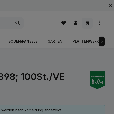
Warenkorb enth
BODEN/PANEELE
GARTEN
PLATTENWERKSTOFFE
398; 100St./VE
e werden nach Anmeldung angezeigt