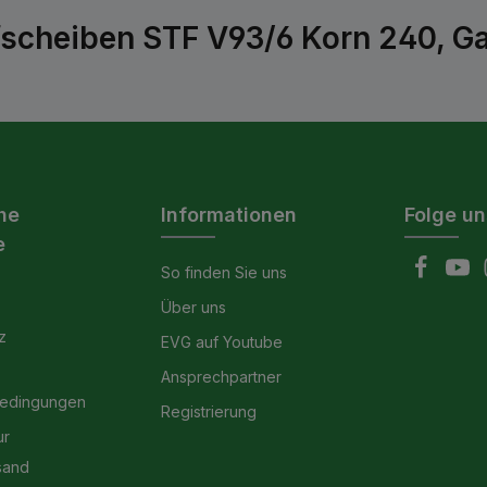
scheiben STF V93/6 Korn 240, Ga
he
Informationen
Folge un
e
So finden Sie uns
Über uns
z
EVG auf Youtube
Ansprechpartner
bedingungen
Registrierung
ur
sand