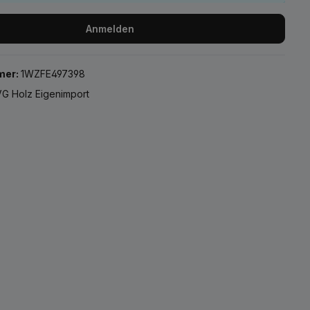
Anmelden
mer:
1WZFE497398
G Holz Eigenimport