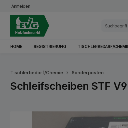
Anmelden
springen
Zur Hauptnavigation springen
HOME
REGISTRIERUNG
TISCHLERBEDARF/CHEMI
Tischlerbedarf/Chemie
Sonderposten
Schleifscheiben STF V9
Bildergalerie überspringen