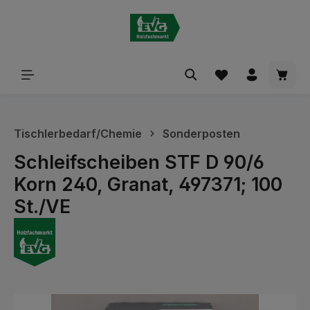
alt springen
Waren
Tischlerbedarf/Chemie
Sonderposten
Schleifscheiben STF D 90/6
Korn 240, Granat, 497371; 100
St./VE
Bildergalerie überspringen