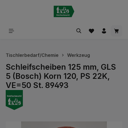
alt springen
Waren
Tischlerbedarf/Chemie
Werkzeug
Schleifscheiben 125 mm, GLS
5 (Bosch) Korn 120, PS 22K,
VE=50 St. 89493
Bildergalerie überspringen