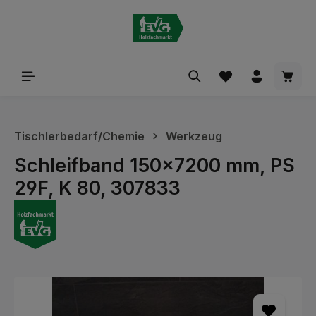
alt springen
Waren
Tischlerbedarf/Chemie
Werkzeug
Schleifband 150x7200 mm, PS
29F, K 80, 307833
Bildergalerie überspringen