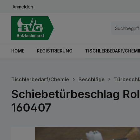
Anmelden
springen
Zur Hauptnavigation springen
HOME
REGISTRIERUNG
TISCHLERBEDARF/CHEMI
Tischlerbedarf/Chemie
Beschläge
Türbeschl
Schiebetürbeschlag Rol
160407
Bildergalerie überspringen