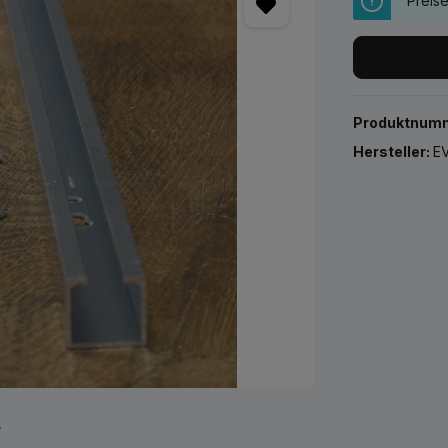
Preis
Produktnum
Hersteller:
EV
r