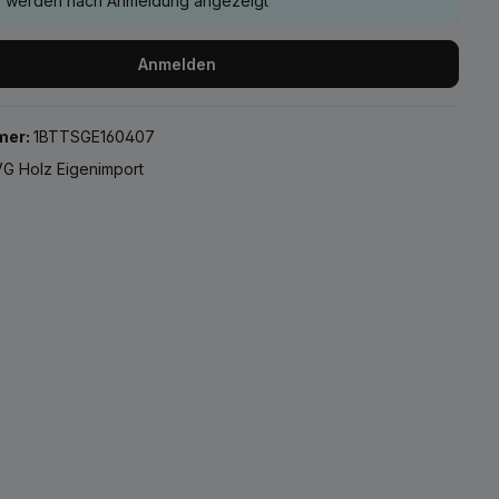
e werden nach Anmeldung angezeigt
Anmelden
mer:
1BTTSGE160407
G Holz Eigenimport