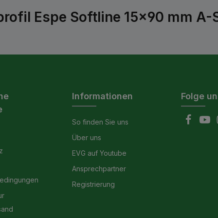
rofil Espe Softline 15x90 mm A-S
he
Informationen
Folge un
e
So finden Sie uns
Über uns
z
EVG auf Youtube
Ansprechpartner
bedingungen
Registrierung
ur
sand