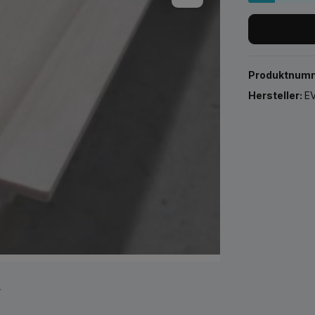
Produktnum
Hersteller:
EV
r