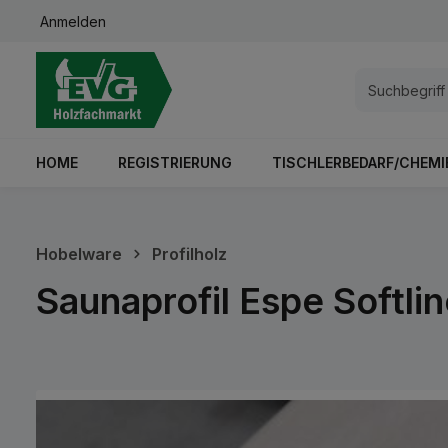
Anmelden
springen
Zur Hauptnavigation springen
HOME
REGISTRIERUNG
TISCHLERBEDARF/CHEMI
Hobelware
Profilholz
Saunaprofil Espe Softl
Bildergalerie überspringen