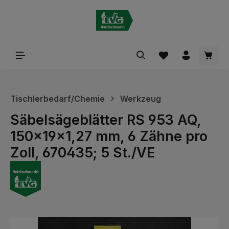
alt springen
Waren
Tischlerbedarf/Chemie
Werkzeug
Säbelsägeblätter RS 953 AQ,
150x19x1,27 mm, 6 Zähne pro
Zoll, 670435; 5 St./VE
Bildergalerie überspringen