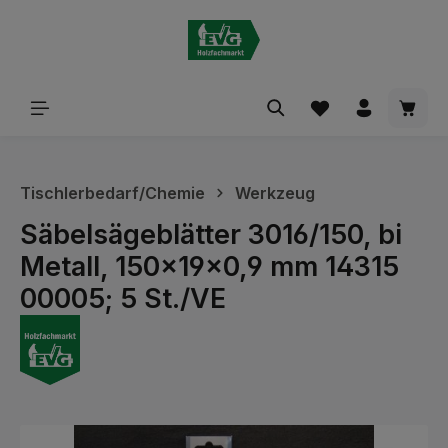
alt springen
Waren
Tischlerbedarf/Chemie
Werkzeug
Säbelsägeblätter 3016/150, bi
Metall, 150x19x0,9 mm 14315
00005; 5 St./VE
Bildergalerie überspringen