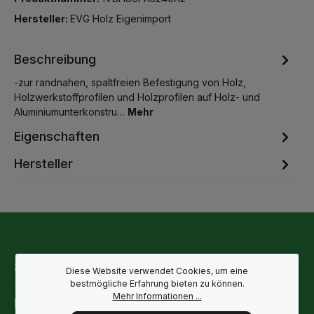
Hersteller:
EVG Holz Eigenimport
Beschreibung
-zur randnahen, spaltfreien Befestigung von Holz,
Holzwerkstoffprofilen und Holzprofilen auf Holz- und
Aluminiumunterkonstru…
Mehr
Eigenschaften
Hersteller
Service-Hotline
Diese Website verwendet Cookies, um eine
bestmögliche Erfahrung bieten zu können.
Mehr Informationen ...
Rechtliche Hinweise