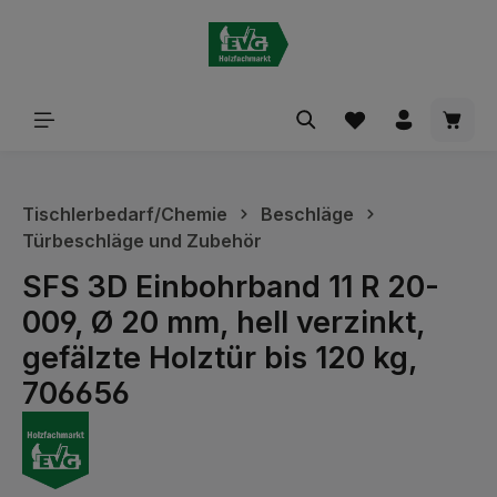
alt springen
Waren
Tischlerbedarf/Chemie
Beschläge
Türbeschläge und Zubehör
SFS 3D Einbohrband 11 R 20-
009, Ø 20 mm, hell verzinkt,
gefälzte Holztür bis 120 kg,
706656