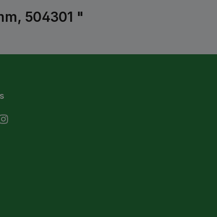
 mm, 504301 "
s