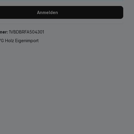
Anmelden
mer:
1VBDBRFA504301
G Holz Eigenimport