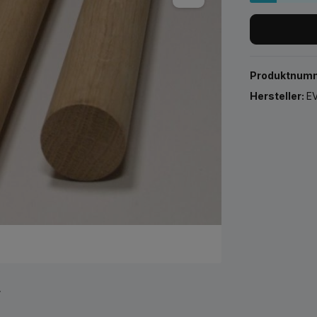
Produktnum
Hersteller:
EV
r