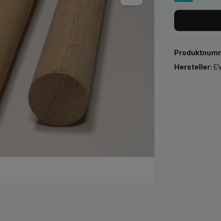
Produktnum
Hersteller:
EV
r