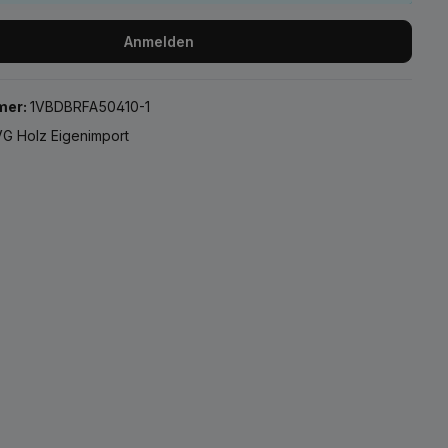
Anmelden
mer:
1VBDBRFA50410-1
G Holz Eigenimport