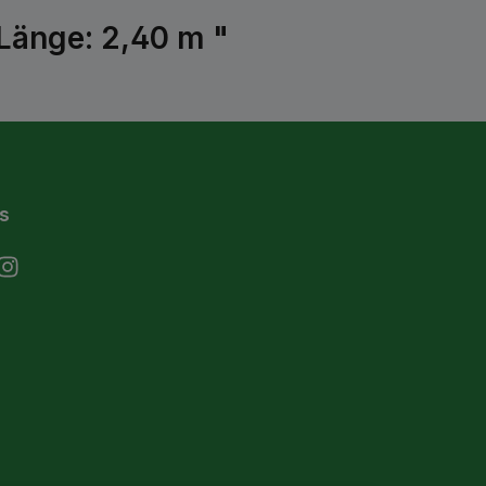
Länge: 2,40 m "
s