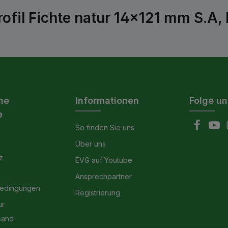
fil Fichte natur 14x121 mm S.A, 
he
Informationen
Folge un
e
So finden Sie uns
Über uns
z
EVG auf Youtube
Ansprechpartner
bedingungen
Registrierung
ur
sand