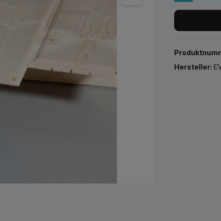
Produktnum
Hersteller:
EV
r