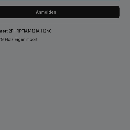
Anmelden
mer:
2PHRPFIA14121A-H240
G Holz Eigenimport