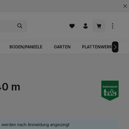
Warenkorb enth
BODEN/PANEELE
GARTEN
PLATTENWERKSTOFFE
40 m
e werden nach Anmeldung angezeigt