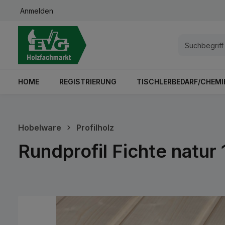
Anmelden
springen
Zur Hauptnavigation springen
HOME
REGISTRIERUNG
TISCHLERBEDARF/CHEMI
Hobelware
Profilholz
Rundprofil Fichte natur
Bildergalerie überspringen