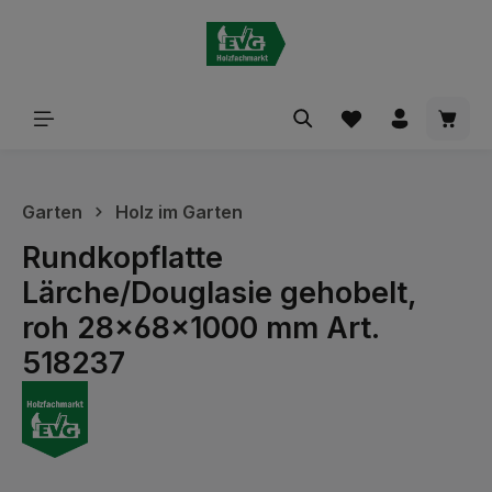
alt springen
Waren
Garten
Holz im Garten
Rundkopflatte
Lärche/Douglasie gehobelt,
roh 28x68x1000 mm Art.
518237